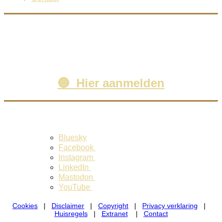
Ontvang onze gratis
nieuwsbrief via e-mail
🔵 Hier aanmelden
Volg ons ook via:
Bluesky
Facebook
Instagram
LinkedIn
Mastodon
YouTube
Cookies
|
Disclaimer
|
Copyright
|
Privacy verklaring
|
Huisregels
|
Extranet
|
Contact